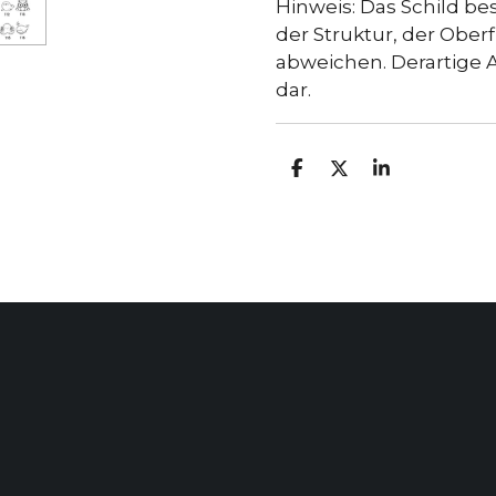
Hinweis: Das Schild be
der Struktur, der Obe
abweichen. Derartige
dar.
T
T
T
E
E
E
I
I
I
L
L
L
E
E
E
N
N
N