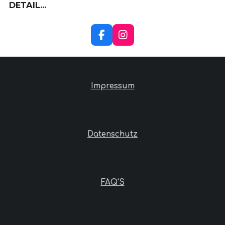
DETAILS ANZEIGEN
F
I
A
N
C
S
E
T
B
A
O
G
Impressum
O
R
K
A
M
Datenschutz
FAQ'S