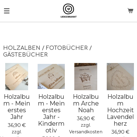
Zum
Hauptinhalt
springen
HOLZALBEN / FOTOBÜCHER /
GÄSTEBÜCHER
Holzalbu
Holzalbu
Holzalbu
Holzalbu
m - Mein
m - Mein
m Arche
m
erstes
erstes
Noah
Hochzeit
Jahr
Jahr -
Lavendel
36,90 €
Kinderm
herz
36,90 €
zzgl.
otiv
36,90 €
zzgl.
Versandkosten