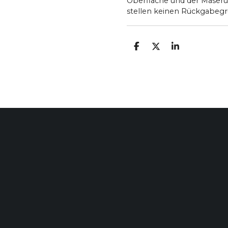
Oberfläche und der Maser
stellen keinen Rückgabegr
T
T
T
E
E
E
I
I
I
L
L
L
E
E
E
N
N
N