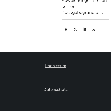
Abweichungen stellen
keinen
Rückgabegrund dar.
T
T
T
T
E
E
E
E
I
I
I
I
L
L
L
L
E
E
E
E
N
N
N
N
Impressum
Datenschutz