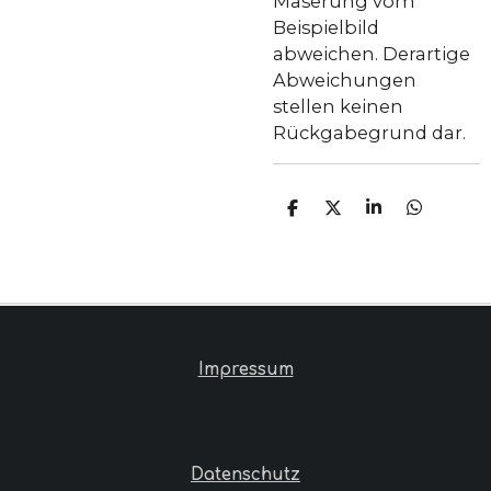
Maserung vom
Beispielbild
abweichen. Derartige
Abweichungen
stellen keinen
Rückgabegrund dar.
T
T
T
T
E
E
E
E
I
I
I
I
L
L
L
L
E
E
E
E
N
N
N
N
Impressum
Datenschutz