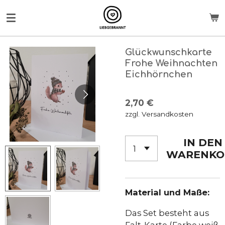
Zum
Hauptinhalt
springen
Glückwunschkarte
Frohe Weihnachten
Eichhörnchen
2,70 €
zzgl. Versandkosten
IN DEN
WARENKO
Material und Maße:
Das Set besteht aus
Falt-Karte (Farbe weiß,