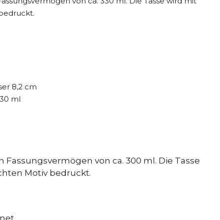
 Fassungsvermögen von ca. 330 ml.
Die Tasse wird mit
bedruckt.
ser 8,2 cm
330 ml
in Fassungsvermögen von ca. 300 ml. Die Tasse
hten Motiv bedruckt.
net