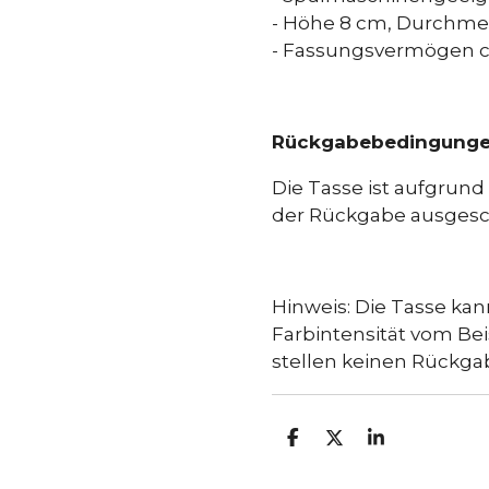
- Höhe 8 cm, Durchme
- Fassungsvermögen c
Rückgabebedingung
Die Tasse ist aufgrun
der Rückgabe ausgesc
Hinweis: Die Tasse kan
Farbintensität vom Be
stellen keinen Rückga
T
T
T
E
E
E
I
I
I