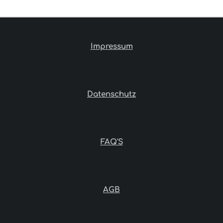
L
L
L
L
E
E
E
E
N
N
N
N
Impressum
Datenschutz
FAQ'S
AGB