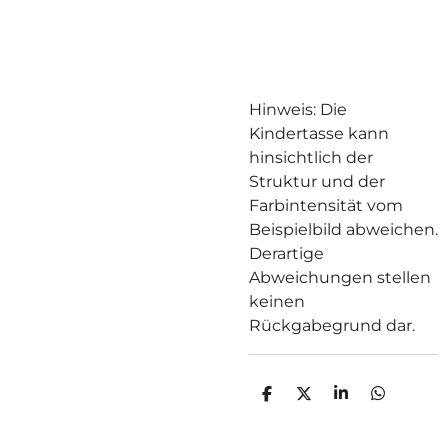
Hinweis: Die
Kindertasse kann
hinsichtlich der
Struktur und der
Farbintensität vom
Beispielbild abweichen.
Derartige
Abweichungen stellen
keinen
Rückgabegrund dar.
T
T
T
T
E
E
E
E
I
I
I
I