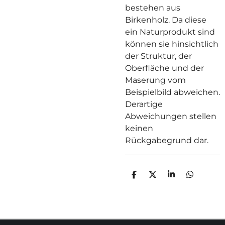
bestehen aus
Birkenholz. Da diese
ein Naturprodukt sind
können sie hinsichtlich
der Struktur, der
Oberfläche und der
Maserung vom
Beispielbild abweichen.
Derartige
Abweichungen stellen
keinen
Rückgabegrund dar.
T
T
T
T
E
E
E
E
I
I
I
I
L
L
L
L
E
E
E
E
N
N
N
N