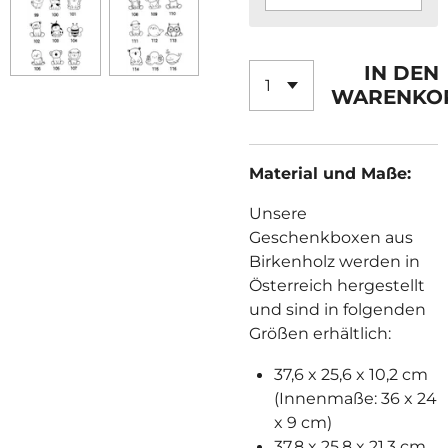
IN DEN
WARENKO
Material und Maße:
Unsere
Geschenkboxen aus
Birkenholz werden in
Österreich hergestellt
und sind in folgenden
Größen erhältlich:
37,6 x 25,6 x 10,2 cm
(Innenmaße: 36 x 24
x 9 cm)
37,8 x 25,8 x 21,3 cm