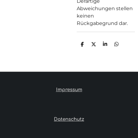
Derartige
Abweichungen stellen
keinen
Rückgabegrund dar.
T
T
T
T
E
E
E
E
I
I
I
I
L
L
L
L
E
E
E
E
N
N
N
N
Impressum
Datenschutz