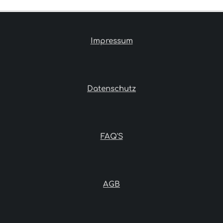
E
E
E
E
N
N
N
N
Impressum
Datenschutz
FAQ'S
AGB