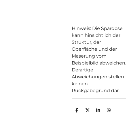
Hinweis: Die Spardose
kann hinsichtlich der
Struktur, der
Oberfläche und der
Maserung vom
Beispielbild abweichen.
Derartige
Abweichungen stellen
keinen
Rückgabegrund dar.
T
T
T
T
E
E
E
E
I
I
I
I
L
L
L
L