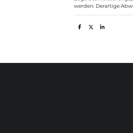
werden.
Derartige Abw
T
T
T
E
E
E
I
I
I
L
L
L
E
E
E
N
N
N